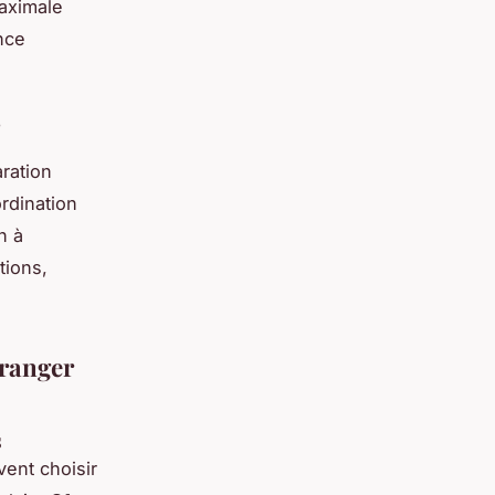
aximale
nce
,
ration
rdination
n à
tions,
étranger
s
vent choisir