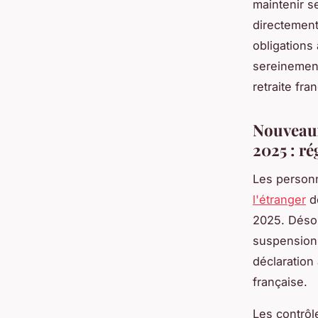
maintenir s
directement
obligations
sereinement
retraite fra
Nouveaux 
2025 : r
Les person
l'étranger
de
2025. Désor
suspension
déclaration 
française.
Les contrôl