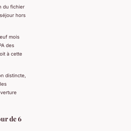
n du fichier
séjour hors
neuf mois
SPA des
it à cette
n distincte,
les
uverture
ur de 6