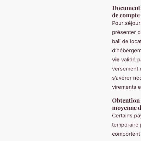
Documents r
de compte 
Pour séjourn
présenter 
bail de loca
d’hébergeme
vie
validé pa
versement d
s’avérer né
virements e
Obtention 
moyenne d
Certains p
temporaire 
comportent l