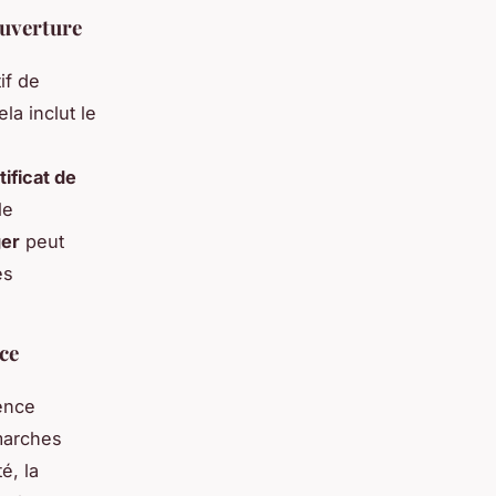
 ouverture
if de
la inclut le
tificat de
le
ger
peut
es
ce
ence
émarches
é, la