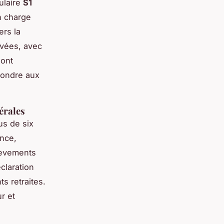
ulaire
S1
n charge
ers la
ivées, avec
sont
pondre aux
térales
us de six
ence,
lèvements
claration
s retraites.
r et