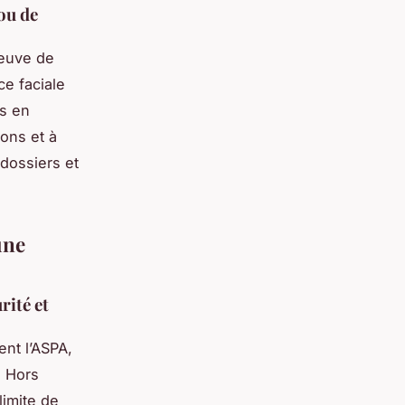
ou de
reuve de
ce faciale
s en
ons et à
 dossiers et
une
rité et
ent l’ASPA,
. Hors
limite de