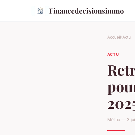
Financedecisionsimmo
Accueil
›
Actu
ACTU
Retr
pour
202
Mélina — 3 ju