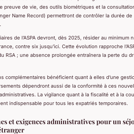
le preuve de vie, des outils biométriques et la consultatio
ger Name Record) permettront de contrôler la durée de 
.
iaires de l’ASPA devront, dès 2025, résider au minimum 
rance, contre six jusqu’ici. Cette évolution rapproche l’A
du RSA ; une absence prolongée entraînera la perte du dro
s complémentaires bénéficient quant à elles d’une gestio
rsements dépendront aussi de la conformité à ces nouvel
administratives. La vigilance quant à la fiscalité et à la co
ient indispensable pour tous les expatriés temporaires.
s et exigences administratives pour un séjo
étranger