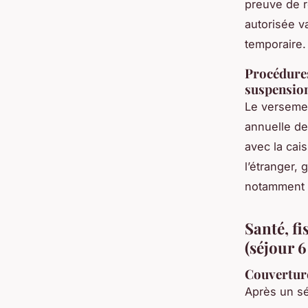
preuve de r
autorisée v
temporaire.
Procédures
suspension
Le versemen
annuelle d
avec la cai
l’étranger, 
notamment vi
Santé, fi
(séjour 6
Couverture
Après un sé