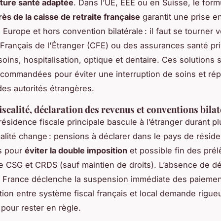
ture santé adaptée
. Dans l’UE, EEE ou en Suisse, le form
ès de la caisse de retraite française
garantit une prise e
 Europe et hors convention bilatérale : il faut se tourner v
Français de l'Étranger (CFE) ou des assurances santé pr
oins, hospitalisation, optique et dentaire. Ces solutions 
commandées pour éviter une interruption de soins et ré
es autorités étrangères.
iscalité, déclaration des revenus et conventions bila
résidence fiscale principale bascule à l’étranger durant pl
scalité change : pensions à déclarer dans le pays de résid
s pour
éviter la double imposition
et possible fin des pré
e CSG et CRDS (sauf maintien de droits). L’absence de dé
 France déclenche la suspension immédiate des paiement
tion entre système fiscal français et local demande rigueu
 pour rester en règle.