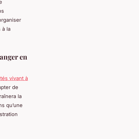
e
os
organiser
 à la
ranger en
tés vivant à
mpter de
aînera la
ns qu’une
stration