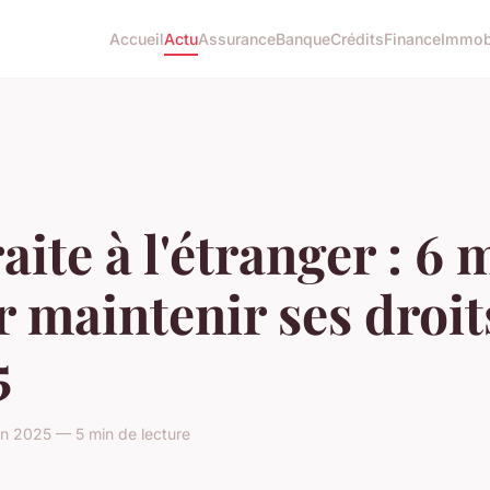
Accueil
Actu
Assurance
Banque
Crédits
Finance
Immobi
aite à l'étranger : 6 
 maintenir ses droit
5
in 2025 — 5 min de lecture