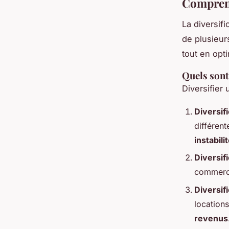
Comprend
La diversifi
de plusieurs
tout en opt
Quels sont 
Diversifier
Diversif
différent
instabil
Diversif
commerci
Diversif
locations
revenus