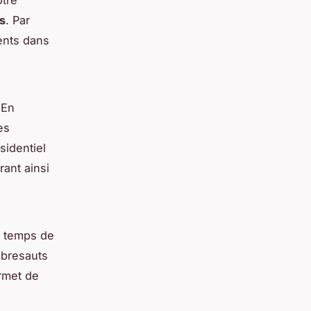
s
. Par
ents dans
 En
es
sidentiel
rant ainsi
en temps de
ubresauts
rmet de