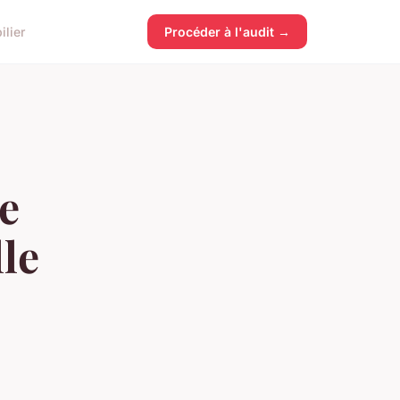
lier
Procéder à l'audit →
de
lle