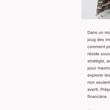
Dans un mon
joug des i
comment pr
réside souv
stratégie, a
pour maximi
explorer les
non seuleme
averti. Pré
financière.