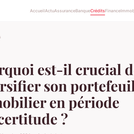
Accueil
Actu
Assurance
Banque
Crédits
Finance
Immobi
s
quoi est-il crucial 
rsifier son portefeui
obilier en période
certitude ?