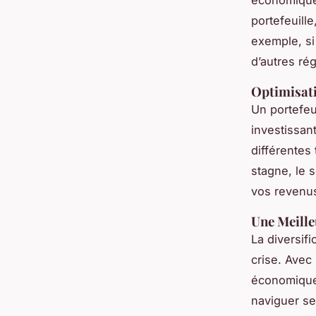
portefeuill
exemple, si
d’autres ré
Optimisat
Un portefeu
investissan
différentes
stagne, le 
vos revenu
Une Meille
La diversifi
crise. Avec
économiques
naviguer se