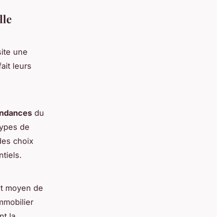
lle
site une
ait leurs
endances
du
types de
des choix
tiels.
ent moyen de
immobilier
nt la