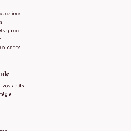
uctuations
os
els qu’un
r
 aux chocs
tude
 vos actifs.
atégie
otre