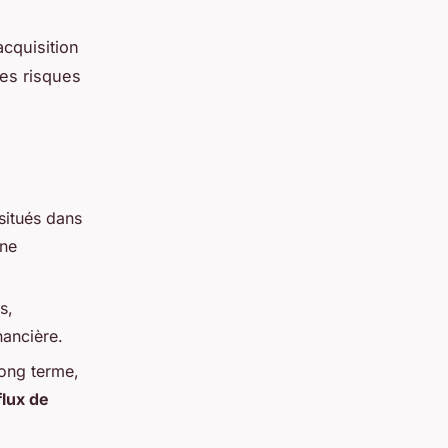
acquisition
les risques
situés dans
une
s,
nancière.
long terme,
flux de