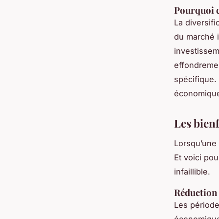
Pourquoi c
La diversifi
du marché i
investissem
effondremen
spécifique. 
économiques
Les bienf
Lorsqu’une 
Et voici pou
infaillible.
Réduction 
Les période
économiques