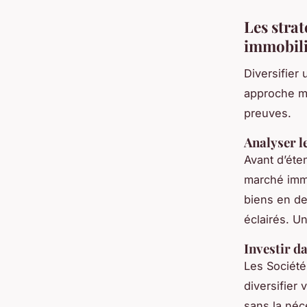
Les strat
immobili
Diversifier
approche mé
preuves.
Analyser l
Avant d’éte
marché immo
biens en de
éclairés. U
Investir d
Les Société
diversifier 
sans la néce