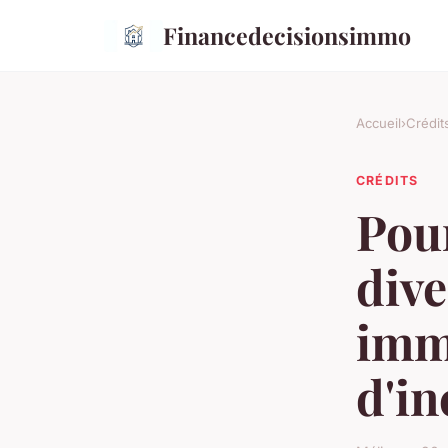
Financedecisionsimmo
Accueil
›
Crédit
CRÉDITS
Pour
dive
imm
d'in