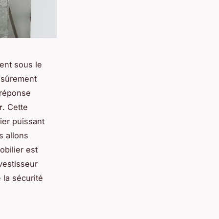
ent sous le
 sûrement
 réponse
r
. Cette
vier puissant
s allons
obilier est
vestisseur
 la sécurité