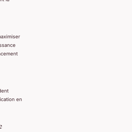
,
maximiser
issance
cacement
dent
ication en
e